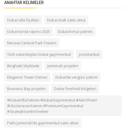
ANAHTAR KELIMELER
Dubai villa fiyatları
Dubai mülk satın alma
Dubai konut raporu 2025
Dubai konut yatırımı
Meraas Central Park Towers
Türk vatandaşları Dubai gayrimenkul
yooistanbul
Binghatti Skyblade
Jumeirah projeleri
Elegance Tower Damac
Dubai’de vergisiz yatırım
Business Bay projeleri
Dubai freehold bölgeleri
#DubaiVillaYatırımı #DubaiGayrimenkul #AileOfisleri
#UluslararasıYatırım #PremiumGayrimenkul
#StratejikVarlıkYönetimi
Palm Jumeirah’da gayrimenkul satın alma