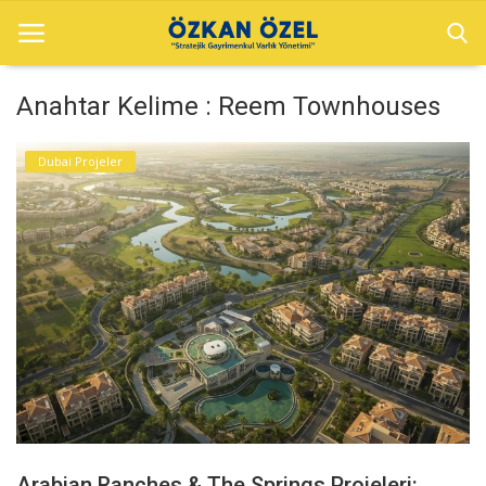
Anahtar Kelime : Reem Townhouses
Anasayfa
Dubai Projeler
Dubai Projeler
Sektörel Bilgiler
Galeri
İletişim
Türkçe
Arabian Ranches & The Springs Projeleri: