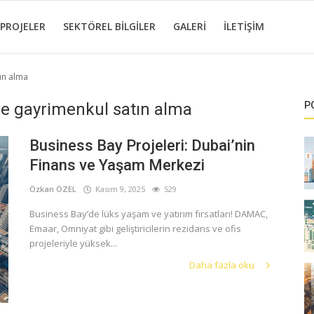
 PROJELER
SEKTÖREL BILGILER
GALERI
İLETIŞIM
ın alma
de gayrimenkul satın alma
P
Business Bay Projeleri: Dubai’nin
Finans ve Yaşam Merkezi
Özkan ÖZEL
Kasım 9, 2025
529
Business Bay’de lüks yaşam ve yatırım fırsatları! DAMAC,
Emaar, Omniyat gibi geliştiricilerin rezidans ve ofis
projeleriyle yüksek...
Daha fazla oku