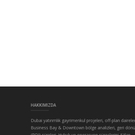
HAKKIMIZDA
Dubai yatırımlık gayrimenkul projeleri, off-plan daireler
Business Bay & Downtown bölge analizleri, geri dön
(ROI) süreleri. Hukuk ve operasyon süreçlerini A’dan