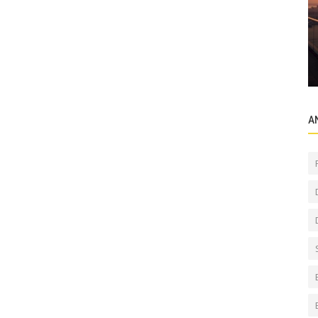
Sektörel Bilgiler
“Dubai’de günlük yaşam sorunsuz devam
ı?
ediyor”
A