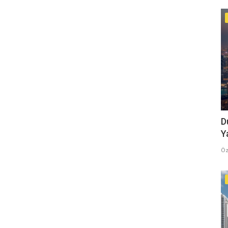
D
Y
Öz