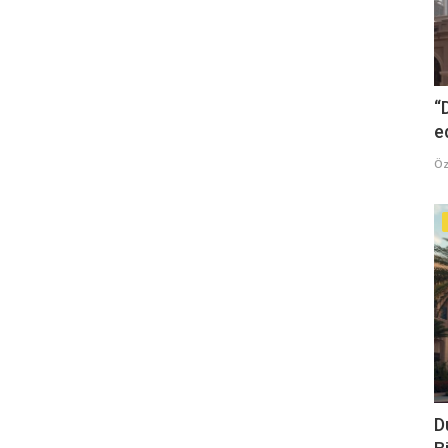
“
e
Öz
D