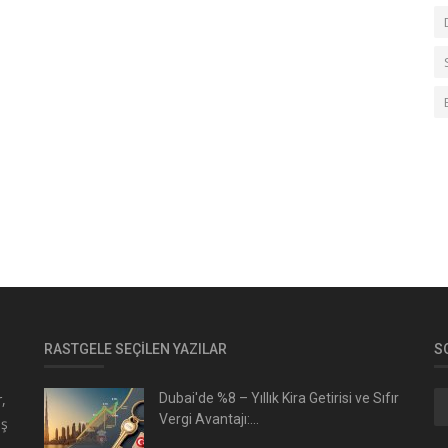
RASTGELE SEÇILEN YAZILAR
S
,
Dubai'de %8 – Yıllık Kira Getirisi ve Sıfır
Vergi Avantajı:...
üş