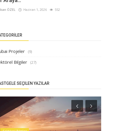
ir Araya...
kan ÖZEL
Haziran 1, 2026
552
ATEGORILER
ubai Projeler
(9)
ktörel Bilgiler
(27)
ASTGELE SEÇILEN YAZILAR
Sektörel Bilgiler