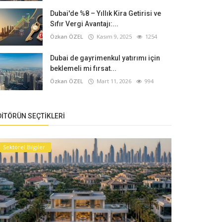
Dubai'de %8 – Yıllık Kira Getirisi ve
Sıfır Vergi Avantajı:...
Özkan ÖZEL
Kasım 9, 2025
1254
Dubai de gayrimenkul yatırımı için
beklemeli mi fırsat...
Özkan ÖZEL
Mart 11, 2026
994
DITÖRÜN SEÇTIKLERI
Sektörel Bilgiler