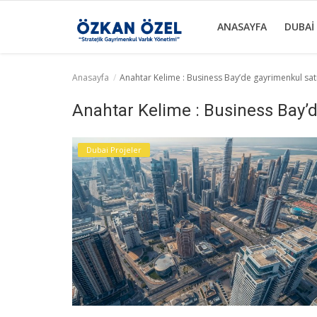
ANASAYFA
DUBAI
Anasayfa
Anahtar Kelime : Business Bay’de gayrimenkul sat
Anasayfa
Anahtar Kelime : Business Bay’
Dubai Projeler
Dubai Projeler
Sektörel Bilgiler
Galeri
İletişim
Türkçe