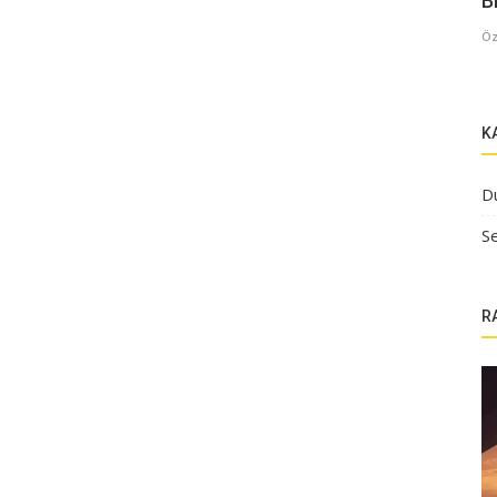
B
Öz
K
D
Se
R