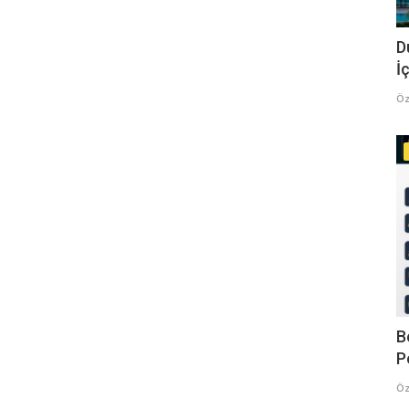
D
İç
Öz
B
P
Öz