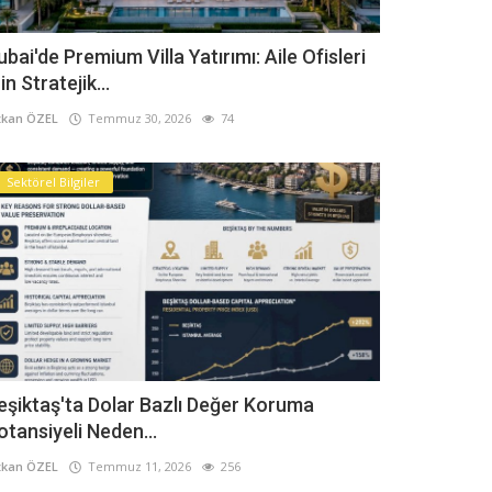
ubai'de Premium Villa Yatırımı: Aile Ofisleri
in Stratejik...
kan ÖZEL
Temmuz 30, 2026
74
Sektörel Bilgiler
eşiktaş'ta Dolar Bazlı Değer Koruma
otansiyeli Neden...
kan ÖZEL
Temmuz 11, 2026
256