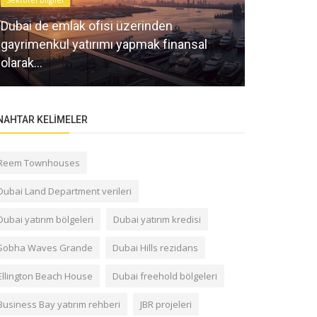
Sektörel Bilgile
Dubai de emlak ofisi üzerinden
gayrimenkul yatırımı yapmak finansal
Dubai'de Pr
olarak...
Ofisleri İçi
NAHTAR KELIMELER
Reem Townhouses
Dubai Land Department verileri
Dubai yatırım bölgeleri
Dubai yatırım kredisi
Sobha Waves Grande
Dubai Hills rezidans
Ellington Beach House
Dubai freehold bölgeleri
Business Bay yatırım rehberi
JBR projeleri