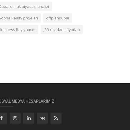
Dubai emlak piyasası analizi
Sobha Realty projeleri
offplandubai
Business Bay yatırım
JBR rezidans fiyatları
OSYAL MEDYA HESAPLARIMIZ