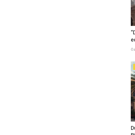
“
e
Öz
D