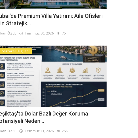
ubai'de Premium Villa Yatırımı: Aile Ofisleri
in Stratejik...
kan ÖZEL
Temmuz 30, 2026
75
Sektörel Bilgiler
eşiktaş'ta Dolar Bazlı Değer Koruma
otansiyeli Neden...
kan ÖZEL
Temmuz 11, 2026
256