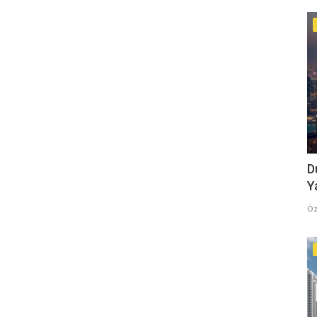
D
Y
Öz