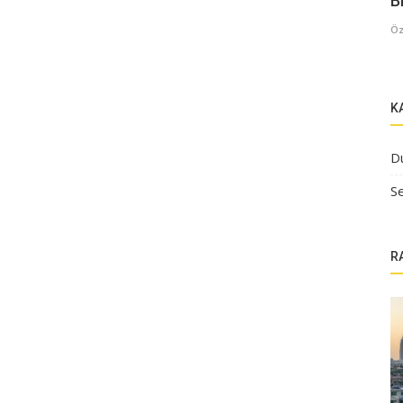
B
Öz
K
D
Se
R