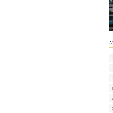
Sektörel Bilgiler
ler?
Dubai de yatırımlarınıza rehberlik etmeye
başladık
A