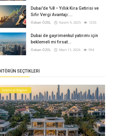
Dubai'de %8 – Yıllık Kira Getirisi ve
Sıfır Vergi Avantajı:...
Özkan ÖZEL
Kasım 9, 2025
1255
Dubai de gayrimenkul yatırımı için
beklemeli mi fırsat...
Özkan ÖZEL
Mart 11, 2026
994
DITÖRÜN SEÇTIKLERI
Sektörel Bilgiler