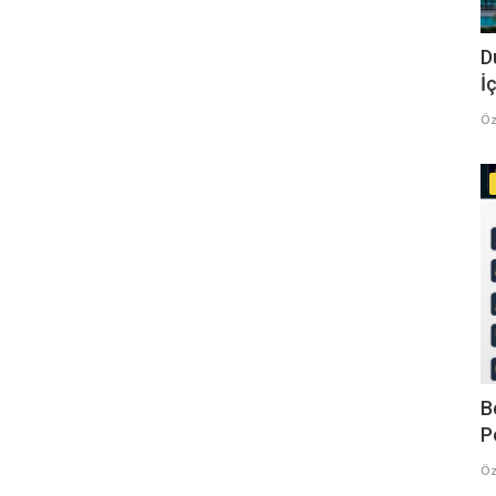
D
İç
Öz
B
P
Öz