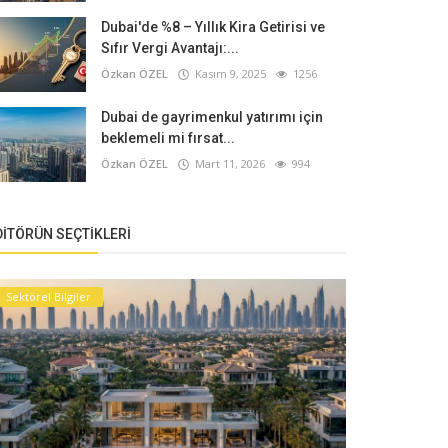
Dubai'de %8 – Yıllık Kira Getirisi ve
Sıfır Vergi Avantajı:...
Özkan ÖZEL
Kasım 9, 2025
1256
Dubai de gayrimenkul yatırımı için
beklemeli mi fırsat...
Özkan ÖZEL
Mart 11, 2026
994
DITÖRÜN SEÇTIKLERI
Sektörel Bilgiler