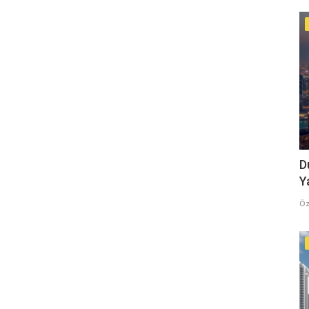
D
Y
Öz