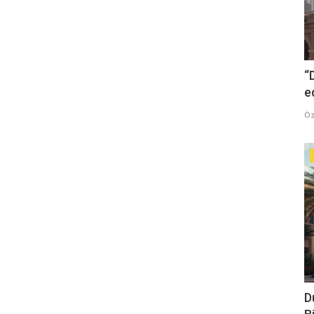
“
e
Öz
D