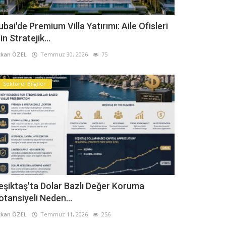
ubai'de Premium Villa Yatırımı: Aile Ofisleri
in Stratejik...
kan ÖZEL
Temmuz 30, 2026
75
Sektörel Bilgiler
eşiktaş'ta Dolar Bazlı Değer Koruma
otansiyeli Neden...
kan ÖZEL
Temmuz 11, 2026
256