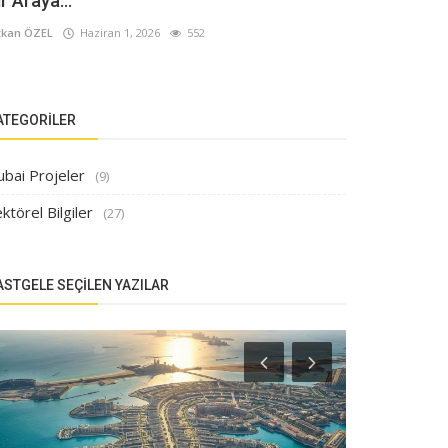
ir Araya...
kan ÖZEL
Haziran 1, 2026
552
ATEGORILER
ubai Projeler
(9)
ktörel Bilgiler
(27)
ASTGELE SEÇILEN YAZILAR