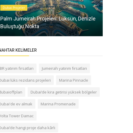
Dubai Projeler
Sektörel Bilgile
Palm Jumeirah Projeleri: Lüksün, Denizle
Dubai’de En
Buluştuğu Nokta
Bölgeleri: 
NAHTAR KELIMELER
JBR yatırım fırsatları
Jumeirah yatırım fırsatları
Dubai lüks rezidans projeleri
Marina Pinnacle
dubaioffplan
Dubai’de kira getirisi yüksek bölgeler
Dubai'de ev almak
Marina Promenade
Volta Tower Damac
Dubai’de hangi proje daha kârlı