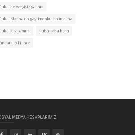
Dubai’de vergisiz yatırım
Dubai Marina’da gayrimenkul satın alma
Dubai kira getirisi
Dubai tapu harcı
Emaar Golf Place
OSYAL MEDYA HESAPLARIMIZ