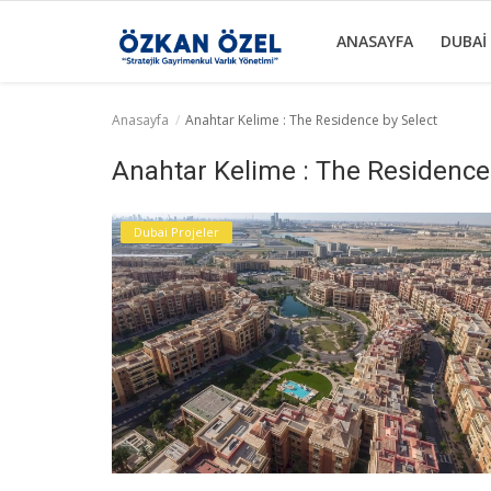
ANASAYFA
DUBAI
Anasayfa
Anahtar Kelime : The Residence by Select
Anasayfa
Anahtar Kelime : The Residence
Dubai Projeler
Dubai Projeler
Sektörel Bilgiler
Galeri
İletişim
Türkçe