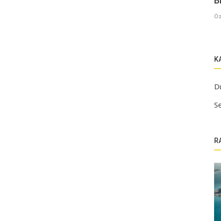
B
Öz
K
D
Se
R