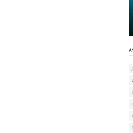
Dubai Projeler
:
Dubai Hills Estate Projeleri: Doğayla İç İçe
lanları
Lüks Yaşam
A