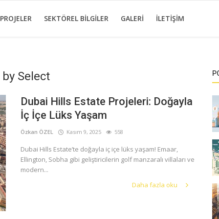
 PROJELER
SEKTÖREL BILGILER
GALERI
İLETIŞIM
 by Select
P
Dubai Hills Estate Projeleri: Doğayla
İç İçe Lüks Yaşam
Özkan ÖZEL
Kasım 9, 2025
558
Dubai Hills Estate’te doğayla iç içe lüks yaşam! Emaar,
Ellington, Sobha gibi geliştiricilerin golf manzaralı villaları ve
modern...
Daha fazla oku