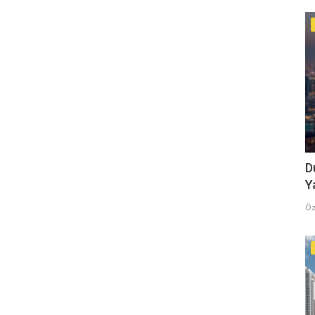
D
Y
Öz