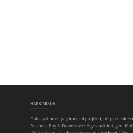
HAKKIMIZDA
Dubai yatırımlık gayrimenkul projeleri, off-plan daireler
Business Bay & Downtown bölge analizleri, geri dön
(ROI) süreleri. Hukuk ve operasyon süreçlerini A’dan