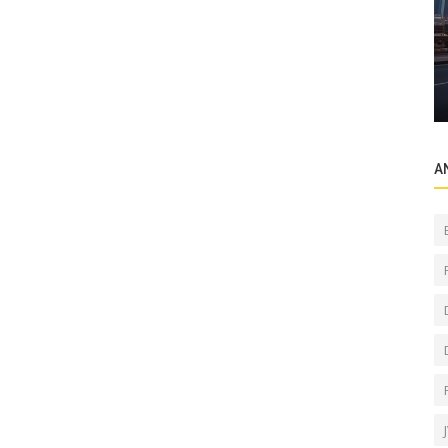
Sektörel Bilgiler
Dubai de gayrimenkul alımında ödeme
yöntemi alıcı dostu
A