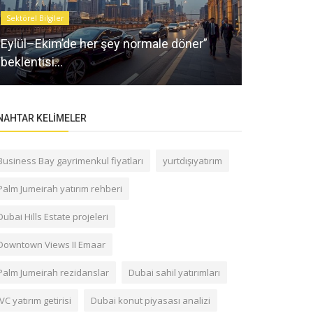
Sektörel Bilgiler
Sektörel Bilgile
Eylül–Ekim’de her şey normale döner”
Dubai’de G
beklentisi…
Oranları (R
NAHTAR KELIMELER
Business Bay gayrimenkul fiyatları
yurtdışıyatırım
Palm Jumeirah yatırım rehberi
Dubai Hills Estate projeleri
Downtown Views II Emaar
Palm Jumeirah rezidanslar
Dubai sahil yatırımları
JVC yatırım getirisi
Dubai konut piyasası analizi