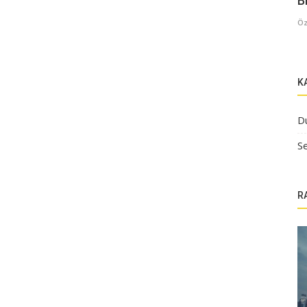
B
Öz
K
D
Se
R