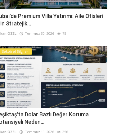
ubai'de Premium Villa Yatırımı: Aile Ofisleri
in Stratejik...
kan ÖZEL
Temmuz 30, 2026
75
Sektörel Bilgiler
eşiktaş'ta Dolar Bazlı Değer Koruma
otansiyeli Neden...
kan ÖZEL
Temmuz 11, 2026
256