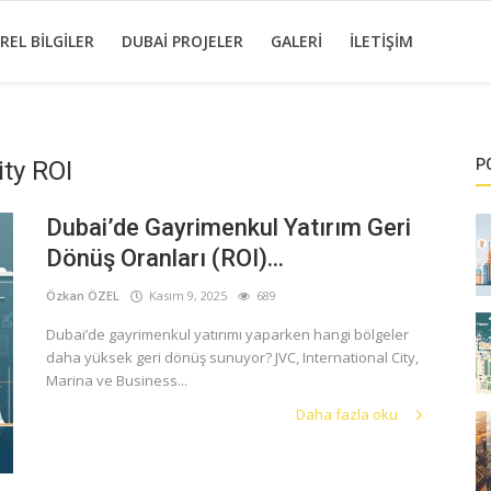
REL BILGILER
DUBAI PROJELER
GALERI
İLETIŞIM
ity ROI
P
Dubai’de Gayrimenkul Yatırım Geri
Dönüş Oranları (ROI)...
Özkan ÖZEL
Kasım 9, 2025
689
Dubai’de gayrimenkul yatırımı yaparken hangi bölgeler
daha yüksek geri dönüş sunuyor? JVC, International City,
Marina ve Business...
Daha fazla oku