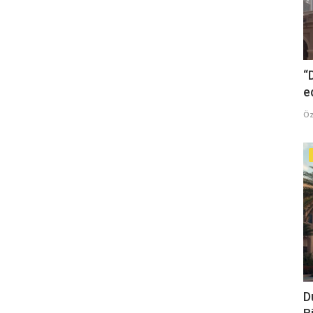
“
e
Öz
D