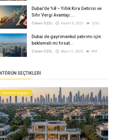
Dubai'de %8 – Yıllık Kira Getirisi ve
Sıfır Vergi Avantajı:...
Özkan ÖZEL
Kasım 9, 2025
1255
Dubai de gayrimenkul yatırımı için
beklemeli mi fırsat...
Özkan ÖZEL
Mart 11, 2026
994
DITÖRÜN SEÇTIKLERI
Sektörel Bilgiler