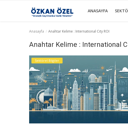
ANASAYFA
SEKTÖ
Anasayfa
Anahtar Kelime : International City ROI
Anasayfa
Anahtar Kelime : International C
Sektörel Bilgiler
Sektörel Bilgiler
Dubai Projeler
Galeri
İletişim
Türkçe