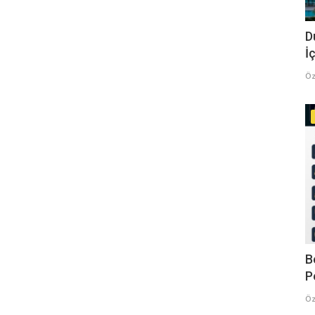
D
İç
Öz
B
P
Öz