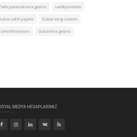
Palm Jumeirah kira getirisi
varlıkyönetimi
Dubai sahil yaşamı
Dubai vergi sistemi
TurkishInvestors
Dubai kira getirisi
OSYAL MEDYA HESAPLARIMIZ