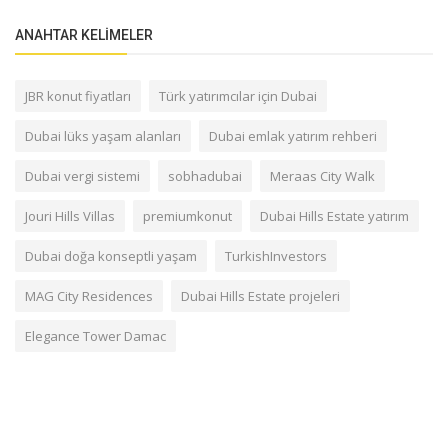
ANAHTAR KELIMELER
JBR konut fiyatları
Türk yatırımcılar için Dubai
Dubai lüks yaşam alanları
Dubai emlak yatırım rehberi
Dubai vergi sistemi
sobhadubai
Meraas City Walk
Jouri Hills Villas
premiumkonut
Dubai Hills Estate yatırım
Dubai doğa konseptli yaşam
TurkishInvestors
MAG City Residences
Dubai Hills Estate projeleri
Elegance Tower Damac