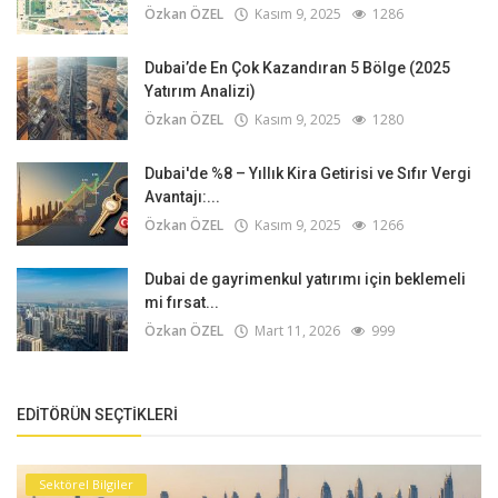
Özkan ÖZEL
Kasım 9, 2025
1286
Dubai’de En Çok Kazandıran 5 Bölge (2025
Yatırım Analizi)
Özkan ÖZEL
Kasım 9, 2025
1280
Dubai'de %8 – Yıllık Kira Getirisi ve Sıfır Vergi
Avantajı:...
Özkan ÖZEL
Kasım 9, 2025
1266
Dubai de gayrimenkul yatırımı için beklemeli
mi fırsat...
Özkan ÖZEL
Mart 11, 2026
999
EDITÖRÜN SEÇTIKLERI
Sektörel Bilgiler