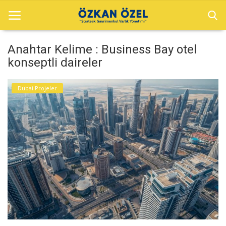
Anahtar Kelime : Business Bay otel
konseptli daireler
Anasayfa
Dubai Projeler
Sektörel Bilgiler
Dubai Projeler
Galeri
İletişim
Türkçe