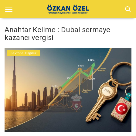
Anahtar Kelime : Dubai sermaye
kazancı vergisi
Anasayfa
Sektörel Bilgiler
Sektörel Bilgiler
Dubai Projeler
Galeri
İletişim
Türkçe