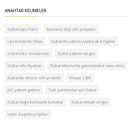
ANAHTAR KELIMELER
Dubai tapu harcı
Business Bay ofis projeleri
Lanai Islands Villas
Dubai’de yatırım yapılacak bölgeler
Dubai lüks rezidanslar
Dubai yatırım vergisi
Dubai villa fiyatları
Dubai Marina’da gayrimenkul satın alma
Dubai’de denize sıfır projeler
Emaar 1 JBR
JVC yatırım getirisi
Türk yatırımcılar için Dubai
Dubai doğa konseptli konutlar
Dubai emlak vergisi
Umm Suqeim projeleri