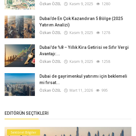
Özkan ÖZEL
Kasım 9, 2025
1280
Dubai’de En Çok Kazandıran 5 Bölge (2025
Yatırım Analizi)
Özkan ÖZEL
Kasım 9, 2025
1278
Dubai'de %8 – Yıllık Kira Getirisi ve Sıfır Vergi
Avantajı:...
Özkan ÖZEL
Kasım 9, 2025
1258
Dubai de gayrimenkul yatırımı için beklemeli
mi fırsat...
Özkan ÖZEL
Mart 11, 2026
995
EDITÖRÜN SEÇTIKLERI
Sektörel Bilgiler