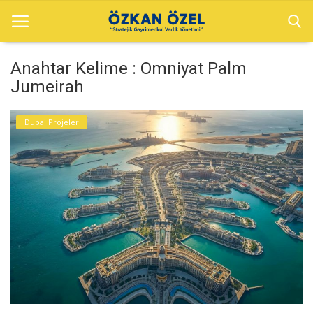
Anahtar Kelime : Omniyat Palm
Jumeirah
Anasayfa
Dubai Projeler
Sektörel Bilgiler
Dubai Projeler
Galeri
İletişim
Türkçe