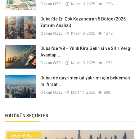
Özkan ÖZEL
Kasım 9, 2025
1278
Dubai’de En Çok Kazandıran 5 Bölge (2025
Yatırım Analizi)
Özkan ÖZEL
Kasım 9, 2025
1278
Dubai'de %8 – Yıllık Kira Getirisi ve Sıfır Vergi
Avantajı:...
Özkan ÖZEL
Kasım 9, 2025
1252
Dubai de gayrimenkul yatırımı için beklemeli
mi fırsat...
Özkan ÖZEL
Mart 11, 2026
988
EDITÖRÜN SEÇTIKLERI
Sektörel Bilgiler