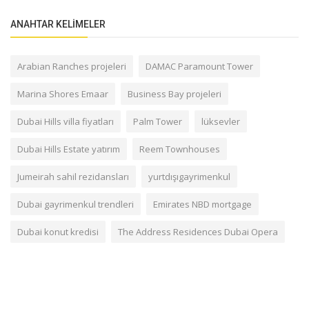
ANAHTAR KELIMELER
Arabian Ranches projeleri
DAMAC Paramount Tower
Marina Shores Emaar
Business Bay projeleri
Dubai Hills villa fiyatları
Palm Tower
lüksevler
Dubai Hills Estate yatırım
Reem Townhouses
Jumeirah sahil rezidansları
yurtdışıgayrimenkul
Dubai gayrimenkul trendleri
Emirates NBD mortgage
Dubai konut kredisi
The Address Residences Dubai Opera