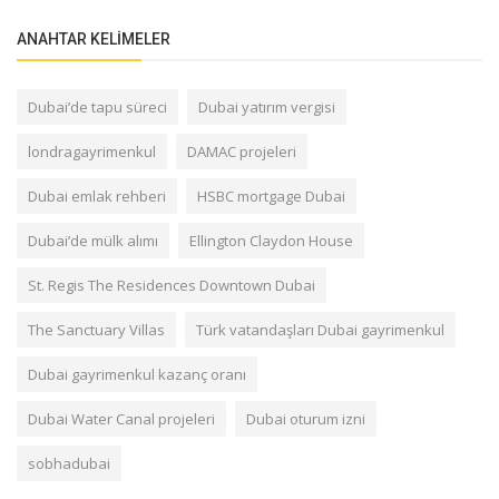
ANAHTAR KELIMELER
Dubai’de tapu süreci
Dubai yatırım vergisi
londragayrimenkul
DAMAC projeleri
Dubai emlak rehberi
HSBC mortgage Dubai
Dubai’de mülk alımı
Ellington Claydon House
St. Regis The Residences Downtown Dubai
The Sanctuary Villas
Türk vatandaşları Dubai gayrimenkul
Dubai gayrimenkul kazanç oranı
Dubai Water Canal projeleri
Dubai oturum izni
sobhadubai