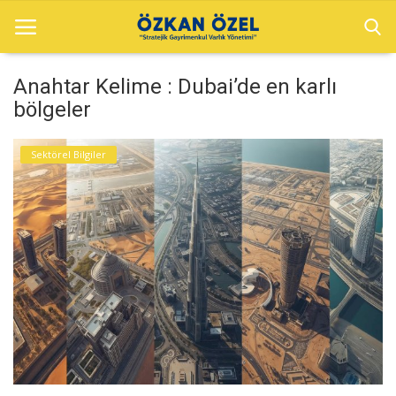
Anahtar Kelime : Dubai’de en karlı
bölgeler
Anasayfa
Sektörel Bilgiler
Dubai Projeler
Sektörel Bilgiler
Galeri
İletişim
Türkçe