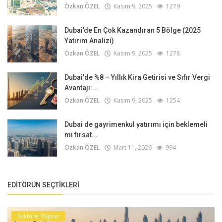
Özkan ÖZEL
Kasım 9, 2025
1279
Dubai’de En Çok Kazandıran 5 Bölge (2025
Yatırım Analizi)
Özkan ÖZEL
Kasım 9, 2025
1278
Dubai'de %8 – Yıllık Kira Getirisi ve Sıfır Vergi
Avantajı:...
Özkan ÖZEL
Kasım 9, 2025
1254
Dubai de gayrimenkul yatırımı için beklemeli
mi fırsat...
Özkan ÖZEL
Mart 11, 2026
994
EDITÖRÜN SEÇTIKLERI
Sektörel Bilgiler