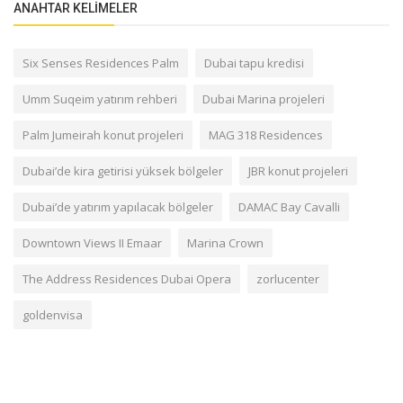
ANAHTAR KELIMELER
Six Senses Residences Palm
Dubai tapu kredisi
Umm Suqeim yatırım rehberi
Dubai Marina projeleri
Palm Jumeirah konut projeleri
MAG 318 Residences
Dubai’de kira getirisi yüksek bölgeler
JBR konut projeleri
Dubai’de yatırım yapılacak bölgeler
DAMAC Bay Cavalli
Downtown Views II Emaar
Marina Crown
The Address Residences Dubai Opera
zorlucenter
goldenvisa