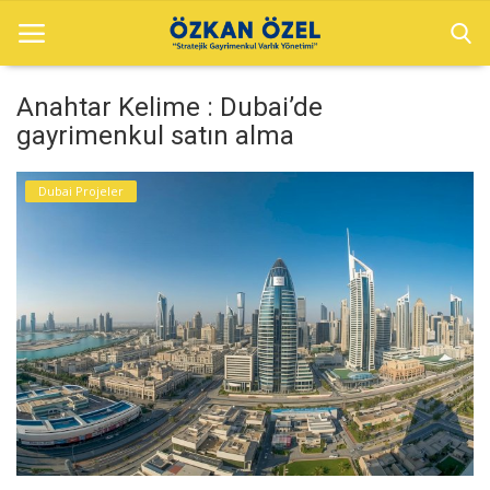
Anahtar Kelime : Dubai’de
gayrimenkul satın alma
Anasayfa
Dubai Projeler
Sektörel Bilgiler
Dubai Projeler
Galeri
İletişim
Türkçe