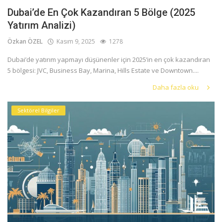
Dubai’de En Çok Kazandıran 5 Bölge (2025
Yatırım Analizi)
Özkan ÖZEL
Kasım 9, 2025
1278
Dubai’de yatırım yapmayı düşünenler için 2025’in en çok kazandıran
5 bölgesi: JVC, Business Bay, Marina, Hills Estate ve Downtown....
Daha fazla oku
Sektörel Bilgiler