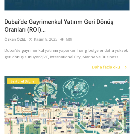
Dubai’de Gayrimenkul Yatırım Geri Dönüş
Oranları (ROI)...
Özkan ÖZEL
Kasım 9, 2025
689
Dubai’de gayrimenkul yatırımı yaparken hangi bölgeler daha yüksek
geri dönüş sunuyor? JVC, International City, Marina ve Business...
Daha fazla oku
Sektörel Bilgiler