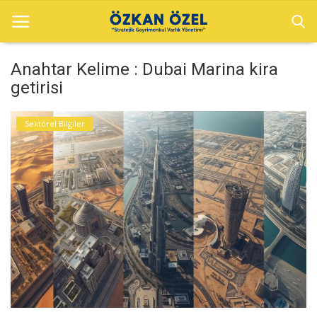
Anahtar Kelime : Dubai Marina kira
getirisi
Anasayfa
Sektörel Bilgiler
Sektörel Bilgiler
Dubai Projeler
Galeri
İletişim
Türkçe