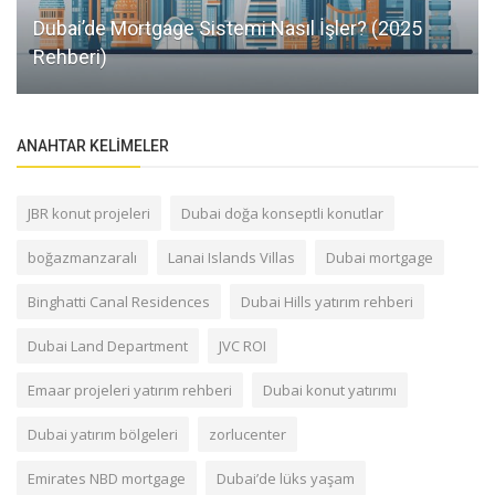
Dubai’de Mortgage Sistemi Nasıl İşler? (2025
Rehberi)
ANAHTAR KELIMELER
JBR konut projeleri
Dubai doğa konseptli konutlar
boğazmanzaralı
Lanai Islands Villas
Dubai mortgage
Binghatti Canal Residences
Dubai Hills yatırım rehberi
Dubai Land Department
JVC ROI
Emaar projeleri yatırım rehberi
Dubai konut yatırımı
Dubai yatırım bölgeleri
zorlucenter
Emirates NBD mortgage
Dubai’de lüks yaşam