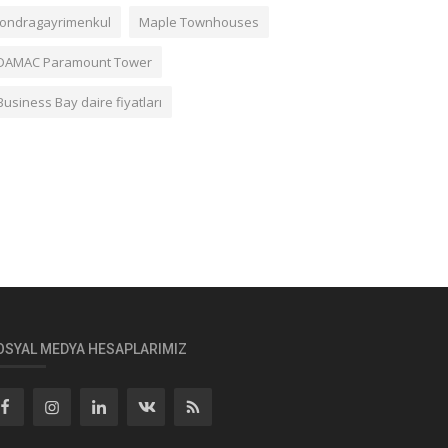
londragayrimenkul
Maple Townhouses
DAMAC Paramount Tower
Business Bay daire fiyatları
OSYAL MEDYA HESAPLARIMIZ