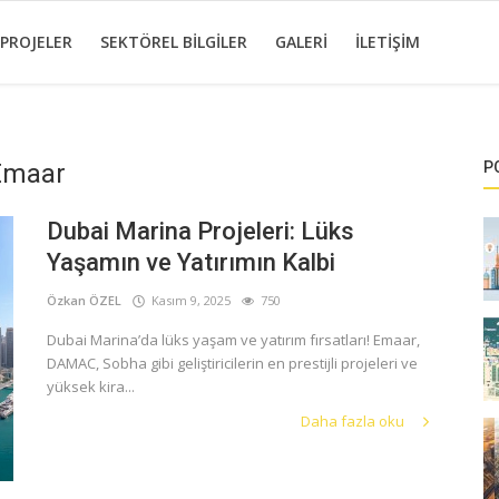
 PROJELER
SEKTÖREL BILGILER
GALERI
İLETIŞIM
 Emaar
P
Dubai Marina Projeleri: Lüks
Yaşamın ve Yatırımın Kalbi
Özkan ÖZEL
Kasım 9, 2025
750
Dubai Marina’da lüks yaşam ve yatırım fırsatları! Emaar,
DAMAC, Sobha gibi geliştiricilerin en prestijli projeleri ve
yüksek kira...
Daha fazla oku