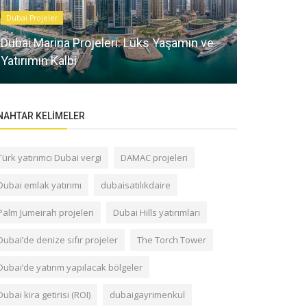
Dubai Projeler
Sektörel Bilgile
Dubai Marina Projeleri: Lüks Yaşamın ve
Dubai de g
Yatırımın Kalbi
yöntemi alı
NAHTAR KELIMELER
Türk yatırımcı Dubai vergi
DAMAC projeleri
Dubai emlak yatırımı
dubaisatılıkdaire
Palm Jumeirah projeleri
Dubai Hills yatırımları
Dubai’de denize sıfır projeler
The Torch Tower
Dubai’de yatırım yapılacak bölgeler
Dubai kira getirisi (ROI)
dubaigayrimenkul