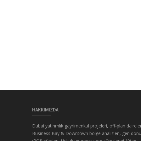
HAKKIMIZDA
Dubai yatırımlık gayrimenkul projeleri, off-plan daireler
Business Bay & Downtown bölge analizleri, geri dön
(ROI) süreleri. Hukuk ve operasyon süreçlerini A’dan