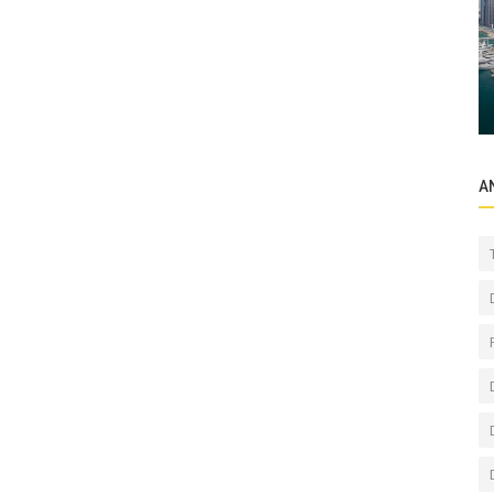
Sektörel Bilgiler
sal
“Dubai’de günlük yaşam sorunsuz devam
ediyor”
A