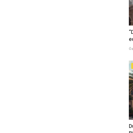
“
e
Öz
D