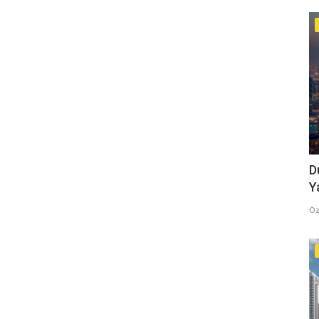
D
Y
Öz