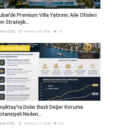
ubai'de Premium Villa Yatırımı: Aile Ofisleri
in Stratejik...
kan ÖZEL
Temmuz 30, 2026
75
Sektörel Bilgiler
eşiktaş'ta Dolar Bazlı Değer Koruma
otansiyeli Neden...
kan ÖZEL
Temmuz 11, 2026
256