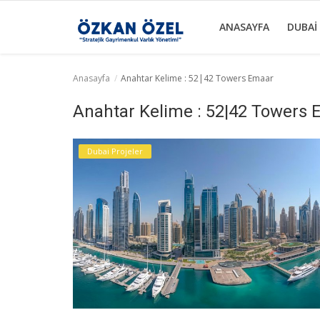
ANASAYFA
DUBAI
Anasayfa
Anahtar Kelime : 52|42 Towers Emaar
Anasayfa
Anahtar Kelime : 52|42 Towers
Dubai Projeler
Dubai Projeler
Sektörel Bilgiler
Galeri
İletişim
Türkçe