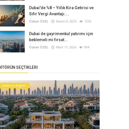
Dubai'de %8 – Yıllık Kira Getirisi ve
Sıfır Vergi Avantajı:...
Özkan ÖZEL
Kasım 9, 2025
1255
Dubai de gayrimenkul yatırımı için
beklemeli mi fırsat...
Özkan ÖZEL
Mart 11, 2026
994
DITÖRÜN SEÇTIKLERI
Sektörel Bilgiler