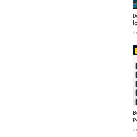
D
İç
Öz
B
P
Öz