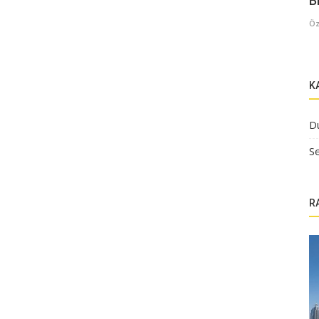
B
Öz
K
D
Se
R